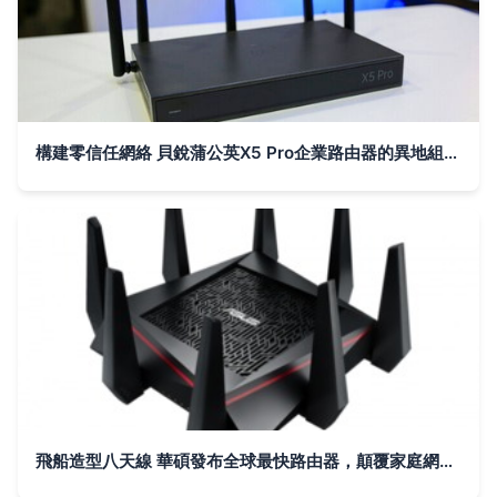
構建零信任網絡 貝銳蒲公英X5 Pro企業路由器的異地組網實踐
飛船造型八天線 華碩發布全球最快路由器，顛覆家庭網絡體驗