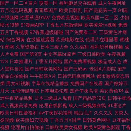
国产一区二区黄片
喷潮一区
福利姬足交在线看
成人午夜网址
五月花无码视频
青青草国产
欧美日韩乱
国产屁屁第一页
91国
产视频网
性爱草逼91AV
免费欧美视频
欧美岛国一区二区
少妇
喷水18禁
51漫画APP
丁香五月花激情网
欧美爱爱tv视频
免费
五月丁香视频
97香蕉超级碰碰
国产免费看二区
三级黄色片网
站
综合网黄
在线播放观看
欧美电影在线
伦理片在哪里看
蜜桃
午夜网
久草资源在
日本三级大全
久久福利
福利所导航视频
成
人片免费
国产第9页
中文字幕bt原声
三级日韩欧美
午夜视频
123
日本推理片
丁香五月网站
国产免费看视频
极品成人色
成
人黑料自拍
国产日韩欧美网站
国产无码av
老湿A片影院
国产
精品自拍偷拍
牛牛影院A片
日韩无码视频网站
都市激情变态另
类
男女91视频
字幕在线精品播放
免费国产在线看
国产婷婷五
月天
无码传媒导航
日本电影伦理
国产午夜高清
美女黄色18
亚
洲午夜精品视频
日本三级成人观看
国产精品第12页
日韩午夜场
成人视频高清免费
伦理在线影视
成人三级视频在线
91理论片
欧美日韩性爱福利
av午夜探花福利
精品毛片
久久叉叉
另类人
妖视频
欧美熟妇穴视频
丁香五月V国产
日韩黄色网址
豆花福利
视频
轮理片自拍偷拍
日韩欧美美女视频
欧美A级黄色影院
丁香