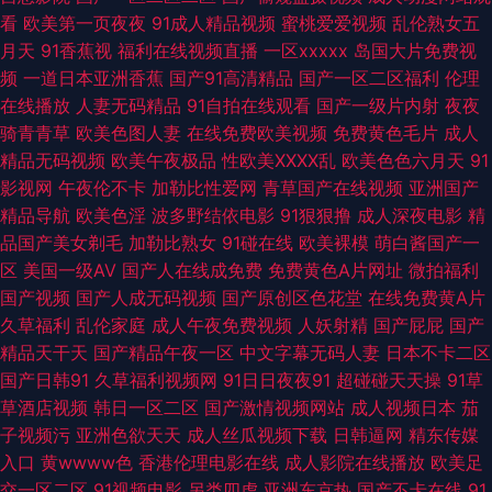
看
欧美第一页夜夜
91成人精品视频
蜜桃爱爱视频
乱伦熟女五
AV夜夜操 东方av超碰 韩国有码专区 激情五月天成年网 两性蜜桃午夜剧场
月天
91香蕉视
福利在线视频直播
一区xxxxx
岛国大片免费视
频
一道日本亚洲香蕉
国产91高清精品
国产一区二区福利
伦理
欧美色图2 欧美女色色com 91日韩国产影院 不卡性爱网 久久不射网站 91大
在线播放
人妻无码精品
91自拍在线观看
国产一级片内射
夜夜
骑青青草
欧美色图人妻
在线免费欧美视频
免费黄色毛片
成人
神片子 超碰99热9 韩国黄色电影在线 九一免费网站 男人肏屄一区二区 欧美
精品无码视频
欧美午夜极品
性欧美ⅩⅩⅩⅩ乱
欧美色色六月天
91
影视网
午夜伦不卡
加勒比性爱网
青草国产在线视频
亚洲国产
性爱先锋 深夜寂寞影院 午夜天堂福利 91色原网 97人人操操人人 超碰97在
精品导航
欧美色淫
波多野结依电影
91狠狠撸
成人深夜电影
精
品国产美女剃毛
加勒比熟女
91碰在线
欧美裸模
萌白酱国产一
线人妻 导航老司机av网 国精品123 黄色激情久久 久草在线资源 日本69视频
区
美国一级AV
国产人在线成免费
免费黄色A片网址
微拍福利
国产视频
国产人成无码视频
国产原创区色花堂
在线免费黄A片
丝袜性交免费网站 影音先锋三级片 91传媒在线视频 99re超碰 超碰色色人人
久草福利
乱伦家庭
成人午夜免费视频
人妖射精
国产屁屁
国产
精品天干天
国产精品午夜一区
中文字幕无码人妻
日本不卡二区
国产视频一二三四 玖玖大香蕉稳定 美日韩A级大片 日本岛国大片 少妇黑丝
国产日韩91
久草福利视频网
91日日夜夜91
超碰碰天天操
91草
草酒店视频
韩日一区二区
国产激情视频网站
成人视频日本
茄
足交 在线观看91视频 91深夜视频 99热视 大香蕉超碰在线 国产成人午夜福利
子视频污
亚洲色欲天天
成人丝瓜视频下载
日韩逼网
精东传媒
入口
黄wwww色
香港伦理电影在线
成人影院在线播放
欧美足
激情综合网淫淫网 一区二区国产视频 成人sss网站 成人含羞草网站 涩涩爱
交一区二区
91视频电影
另类四虎
亚洲东京热
国产不卡在线
91