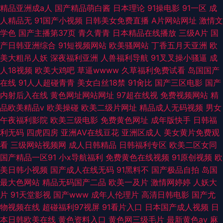
精品亚洲成a人
国产精品萌白酱
日本理论
91操电影
91一区
成
人精品无
91国产小视频
日韩美女免费直播
A片网站网址
激情文
学色
国产主播第37页
青久青青
日本精品在线播放
三级A片
国
产日韩亚洲综合
91短视频网站
欧美骚网站
丁香五月天亚洲
欧
美大粗吊人妖
深夜福利亚洲
人兽福利导航
91叉叉操小骚逼
成
人18视频
欧美大鸡吧
草逼wwww
久草福利免费试看
岛国国产
在线
91人人超碰青青
美女白丝18禁
91肏比
国产三区电影
国产
内射后入在线
黄色网址网站网址
97超在线视
免费视频网站
精
品欧美精品v
欧美操碰
欧美二级片网址
精品成人无码视频
男女
午夜福利影院
欧美三级电影
免费黄色网址
成年版快手
日韩福
利无码
四虎四房
亚洲AV在线豆花
亚洲区成人
美女黄片免费观
看
三级网站视频网
成人日韩精品
日韩福利专区
欧美二区女同
国产精品一区91
小x导航福利
免费黄色在线视频
91原创视频
欧
美日韩小视频
国产成人在线无码
91黑料不
国产极品自拍
岛国
最大色网站
精品无码国产二品
欧美一及片
激情网婷婷
人妖大
片
91天堂影视
国产www
成年人伦理片
高清日韩电影
国产尤
物视频在线
超碰福利97视屏
91看片入口
日本国产成人视频
日
本日韩欧美在线
黄色资料入口
黄色网三级毛片
最新黄色av
麻