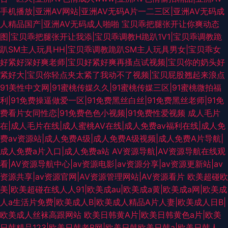
手机播放|亚洲AV网站|亚洲AV无码A片一二三区|亚洲AV无码成
人精品国产|亚洲AV无码成人啪啪
宝贝乖把腿张开让你爽动态
图|宝贝乖把腿张开让我添|宝贝乖调教H跪趴1V1|宝贝乖调教跪
趴SM主人玩具HH|宝贝乖调教跪趴SM主人玩具男女|宝贝乖女
好紧好深好爽老师|宝贝好紧好爽再搔点试视频|宝贝你的奶头好
紧好大|宝贝你轻点夹太紧了我动不了视频|宝贝屁股翘起来浪点
91美性中文网|91蜜桃传媒久久|91蜜桃传媒三区|91蜜桃微拍福
利|91免费操逼做爱一区|91免费黑丝白丝|91免费黑丝老师|91免
费看片女同性恋|91免费色色小视频|91免费性爱视频
成人毛片
在|成人毛片在线|成人蜜桃AV在线|成人免费av福利在线|成人免
费av资源站|成人免费A级|成人免费A级视频|成人免费A片导航|
成人免费a片入口|成人免费a站
AV资源导航|AV资源导航在线观
看|AV资源导航中心|av资源电影|av资源分享|av资源更新站|av
资源共享|av资源官网|AV资源管理网站|AV资源看片
欧美超碰欧
美|欧美超碰在线人人91|欧美成au|欧美成a黄|欧美成a网|欧美成
人a生活片免费|欧美成人B|欧美成人精品A片人妻|欧美成人日B|
欧美成人丝袜高跟网站
欧美日韩黄A片|欧美日韩黄色a片|欧美
日韩精品123|欧美日韩老B网|欧美日韩欧美日韩a|欧美日韩人