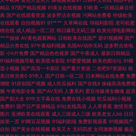
人午夜网
黄色天堂男人
操视频免费91
日韩中文在线
精品中的
精品
97国产精品视频
91美女在线视频
51欧美
一区精品麻豆经
AV午夜福利导航 在线看91网站 国产3p网 男人天堂a片 无码av网址 影音先锋
典
国产在线观看资源
波多野洁衣视频
污网站免费看
特级欧美
在线观看
自拍视频91
91艹艹
久草网在线
18福利影院
老司机蜜
丝袜美腿 AV高清在线播放 国产做受麻豆水多 日韩操逼AV 91操操操操操操
桃在线
成人精品一区二区
韩日爆乳无码三级
欧美伦理电影网站
艹艹操操
AV黄色观看网站
日韩欧美在线国产
新91视频网
国产
avtt五月婷婷 国产色网站 男女91上 99超碰人人草 97在线观看视频 视频在线
精品分类在线
97午夜福利视频
岛国AV动作无码
波多野吉依电
影
小h片免费
国产精品色色视屏
国产午夜成人
最新日韩精品
第91页 最新AV站 www变态天堂 国产精品无毛自慰 美女很黄 日本美女啪啪
91福利视频导航
欧美喷水影院
91爱爱视频
欧美色图论坛
91榴
莲小视频
国产高清一卡新区
国产看片资源
二色吧97资源站
欧
啪 91豆花成人社区 超碰97人妻 激情午夜中国 蜜桃91视频 四虎免费视频 91
美日韩另类0
91华人
国产日韩一区二区
日本网站在线免费
免费
潮喷
91原创国产视频
成人吃瓜福利
国产在线9
操碰高清免费视
熟女丝袜福利 成人免费视频 韩国青草无码观看 日本天堂一区 亚洲午夜激情
频
午夜电影全集
国产AV无码
人妻系列
爱豆传媒倩女幽魂
超清
国产剧大全
91中文字幕在线
免费在线小视频
吃瓜福利小视频
都市激情另类欧美 五月花成人在线观 AV大香蕉 国产交配日韩 九一社视频 欧
免费91
国产日产亚洲精品
91社在线高清
人人草香蕉
激情另类
图片
亚洲欧美在线观看
成人三级成人三级
欧美老女人bb
日日
美亚黄色人a片 五月天色播 91最新视频 福利AV在线导航 老湿机福利区 青草
操第一页
91网豆花视频
91福利剧场
免费影视观看
91视频国产
自拍
国产美女在线视频
欧美又大
无码四虎
女同激吻视频
极品
视频综合在线 午夜福利激情网 91免费热播视频 www日日干 精品久久草 日