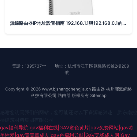
無線路由器IP地址設置指南 192.168.1.1與192.168.0.1的區別與使用詳解
電話：1395737**
地址：杭州市江干區筧橋路15號2樓209
號
Copyright © 2026
www.bjshangchengjia.cn
路由器
杭州暉派網絡
科技有限公司
路由器
版權所有
Sitemap
感谢您访问我们的网站，您可能还对以下资源感兴趣：黔东南控
柿建筑材料集团有限公司
gav福利导航|gav福利在线|GAV蜜色黄片|gav免费网站|gav欧
美性爱|gav青青草成人|gav色福利导航|GaV无线成人网|Gav