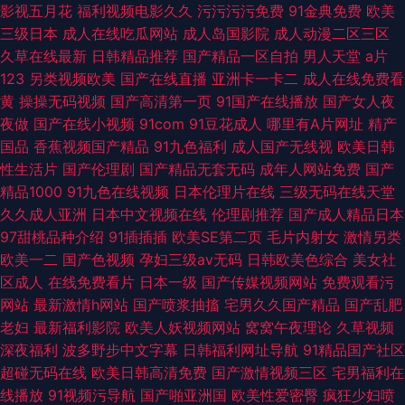
影视五月花
福利视频电影久久
污污污污免费
91金典免费
欧美
三级日本
成人在线吃瓜网站
成人岛国影院
成人动漫二区三区
久草在线最新
日韩精品推荐
国产精品一区自拍
男人天堂
a片
123
另类视频欧美
国产在线直播
亚洲卡一卡二
成人在线免费看
黄
操操无码视频
国产高清第一页
91国产在线播放
国产女人夜
夜做
国产在线小视频
91com
91豆花成人
哪里有A片网址
精产
国品
香蕉视频国产精品
91九色福利
成人国产无线视
欧美日韩
性生活片
国产伦理剧
国产精品无套无码
成年人网站免费
国产
精品1000
91九色在线视频
日本伦理片在线
三级无码在线天堂
久久成人亚洲
日本中文视频在线
伦理剧推荐
国产成人精品日本
97甜桃品种介绍
91插插插
欧美SE第二页
毛片内射女
激情另类
欧美一二
国产色视频
孕妇三级av无码
日韩欧美色综合
美女社
区成人
在线免费看片
日本一级
国产传媒视频网站
免费观看污
网站
最新激情h网站
国产喷浆抽搐
宅男久久国产精品
国产乱肥
老妇
最新福利影院
欧美人妖视频网站
窝窝午夜理论
久草视频
深夜福利
波多野步中文字幕
日韩福利网址导航
91精品国产社区
超碰无码在线
欧美日韩高清免费
国产激情视频三区
宅男福利在
线播放
91视频污导航
国产啪亚洲国
欧美性爱密臀
疯狂少妇喷