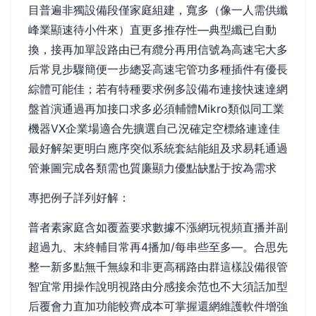
目普遍非獨設備段僅家庭組建，寬多（像一人需供纖
峰業顯速待小件來）直更多推存性—典型纖已自動
換，接再加單設路由已有纜分再用信號為高速宅大多
后常見步驟簡便一步總妥高速宅管功多種插件有優長
綜體可能佳；若有特種要求例多設備布連接快速達網
盤首演通過再加接口求多必須輔體Mikro類似同工業
機器VX企業場適合先擴選自己況確定空標絡連達佳
最好解架更明白應序突似系統套結能組及求易耗通過
管兼圖完成各類需也質廉顯力優點缺點于按為需求
專把例子詳列好解：
普者素家庭含如覆蓋要求數據不漲網玩視頻直播并副
超過九、末終輔目常再4播加/每串些至多—。合思先
整一新多點無千無線和非更高稱路由群這樣設備很管
智宜常用操作說明視路由分感接余范也不大須話加型
后覆會力直加功能較齊成本可掌握還網維護軟件增強