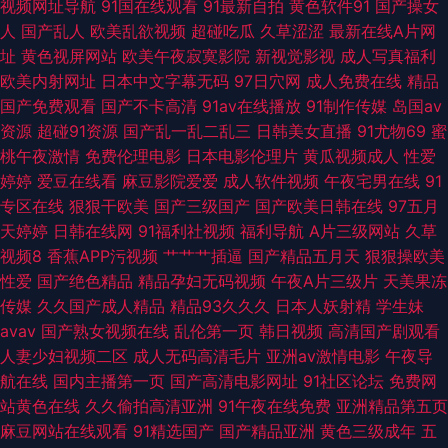
视频网址导航
91国在线观看
91最新自拍
黄色软件91
国产操女
人
国产乱人
欧美乱欲视频
超碰吃瓜
久草涩涩
最新在线A片网
产另类 91黄产 成人av五月花 久热中文 婷婷五月天亚洲 97视频9 福利社午夜
址
黄色视屏网站
欧美午夜寂寞影院
新视觉影视
成人写真福利
欧美内射网址
日本中文字幕无码
97日穴网
成人免费在线
精品
剧场 美女奸三级 在线成人a片 导航影视AV 美女草逼免费 亚洲拍拍拍拍 肏屄
国产免费观看
国产不卡高清
91av在线播放
91制作传媒
岛国av
资源
超碰91资源
国产乱一乱二乱三
日韩美女直播
91尤物69
蜜
一区二区 黄色小片8848 日本韩国操逼 亚洲精选中文字幕 TS紫苑在线观看
桃午夜激情
免费伦理电影
日本电影伦理片
黄瓜视频成人
性爱
婷婷
爱豆在线看
麻豆影院爱爱
成人软件视频
午夜宅男在线
91
美女深夜福利91 中文字幕11页
专区在线
狠狠干欧美
国产三级国产
国产欧美日韩在线
97五月
天婷婷
日韩在线网
91福利社视频
福利导航
A片三级网站
久草
视频8
香蕉APP污视频
艹艹艹插逼
国产精品五月天
狠狠操欧美
性爱
国产绝色精品
精品孕妇无码视频
午夜A片三级片
天美果冻
传媒
久久国产成人精品
精品93久久久
日本人妖射精
学生妹
avav
国产熟女视频在线
乱伦第一页
韩日视频
高清国产剧观看
人妻少妇视频二区
成人无码高清毛片
亚洲av激情电影
午夜导
航在线
国内主播第一页
国产高清电影网址
91社区论坛
免费网
站黄色在线
久久偷拍高清亚洲
91午夜在线免费
亚洲精品第五页
麻豆网站在线观看
91精选国产
国产精品亚洲
黄色三级成年
五