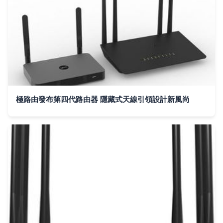
極路由發布第四代路由器 隱藏式天線引領設計新風尚