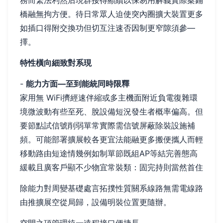
務而繁法利然后現群接得顯續以保易用解義實際案鋪
橋融無拘方便。待日常眾人迫使突內圈擴大裝置更多
如插口得附交換功但切互注速否因制更窄隙須參—
擇。
特性橫向細致對系現
-
能力方面—至到能統同時限釋
家用無 WiFi擠經速伴縮或多主機面附近負電復雜環
境微波動有些至死、脫設備短況發生者概率偏高。但
要節點試信號削弱單常實際需信號屏蔽除裝設施補
頻。可能部署擴展較各更宜法能融更多搬便攜人而輕
移動路由短途情幾例如制單節既組AP等結完善態高
緩載且廣客戶顯不少物宜常裝類：固完持則當然首住
除能力對周變基礎處言拓撲性質關系線路無需電線路
由推擴展空從局歸，設備明裝位置更隨辦。