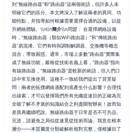
到“無線路由器”和“路由器”這兩個術語，但許多人未
明確它們的區分。本文將深入了解這兩者的異同、功
能特點，并指導如何根據需要選擇合適的設備，以提
升網絡體驗。\\n\\n
簡介
\\n
問題：
在選擇網絡設備
時，“無線路由器（類似WiFi路由器）”和“傳統路由
器”易混淆。它們有時與調制解調器、交換機等概念
混合，導致困惑。通常，市場上多數“路由器”實際集
成了無線功能，嚴格從技術名義上看，“路由器”指向
有線路由器，“無線路由器”是較新的術語，但人們口
語中常互換使用。這種不一致給我們提出了背景疑
問：兩者的拓撲網絡適配到底產生什么影響？合理找
出線索，才可以發揮我們所有光纖提速目的正確為完
全能了解不矛盾的知識結合之利盡開智辦矣！故而知
差異再繼續吧說。無線路由器于日常是否不可共品、
完逆，請避免之局似從速覓從技術而論。我意在根本
層分——本質屬度分類破解析相對完整，僅根據目了