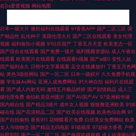
在|ts爱爱视频
网站地图
精品福利导航 91偷拍超碰 欧洲精品伦 日韩无码磁力 尤物成人在线视频 91操
日本一级大片
微拍福利在线观看
91香蕉APP
国产二区三区
国
产精品性
乱伦种子
美国伦理大片
国产二区在线观看
美女伦理
网 韩国电影黑丝视频 日本激情四射 欧美综合色 在线导航福利AV 综合色图欧
视频
福利偷拍小视频
91社区国产
丁香五月天堂
欧美变态一区
国产综合在线观看
国产免费一级片
福利视频资源站
成人午夜在
美 www97亚洲 三级三级久久香港 久草中文网 福利资源在线久 国产日日夜
线观看
欧美图片在线观看
在线观看h视频
国产a级0
变性人妖
国产福利永久
日韩中文字幕观看
足交在线播放91
丁香五月色网
夜网站 精品久久区 免费人人操 99色色网 免费看片5h 熟女91视频 三级片日
站
黄色3级抢网站
国产一区二区
日本一级婬片
久久免费手机视
频
学生妹Av网站
亚洲人成免费网站
91大神自拍
福利片在线观
韩有码 天天艹逼 AV宅配站 国产传媒日韩一区 日韩123AV www黑料尤物 国
看
国产成人内射无码
激情五月极品婷婷
国产剧情精品
成人三
级伦理免费
偷怕欧美亚州图片
国产AV国产AV
97亚洲精华液
产亚洲一A 蜜桃草91视频 九九视频网 久久艹逼 国产56区 美女视频1区 人人
国内精自线
国产精品3级片
成年女人视频
狠狠撸亚洲欧美
91操
碰在线
国产高清精品二区
国产欧美在线视频
欧美色综合网
91
摸人人搞 最新91在线视频 97狠狠综合 www高清无码 东京热AV影院 狠狠草
国产自拍偷拍
香蕉911
花蝴蝶看片免费
白丝美女免费网站
欧美
女人与动物交
国产精品无码电影
91插插库
97超碰大香蕉
户外
2026 欧美熟女Tv 日韩色网络 五月丁香综合久久 91次元视频 91污导航 超碰
自慰影院
国产一区二区二区
国产偷窥盗摄视频
成人动漫网站观