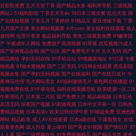
豆影院免费
五月天堂丁香
国产精品水多
福利所导航
三级视频
网站J
51福利影院
丁香五月天av
18日本三级全黄
乱伦天堂
国
产在线短视频
丁香五月丁香婷婷
91精品又
爱豆传媒下载
丁香
九月国产主播
美女网站视频黄
A片com
美女福利在线观看
狼人
激情网
伦理片香港
极品福利导航
黄色三级最新免费
91嫩草国
产
午夜成年人网站
免费国产高清视频
91草莓
丝瓜视频污成人
国产亚洲视品在线
国产玖玖
国产免费毛不卡片
久久无码
国产
精品网络
孕妇无码在线
91手机论坛
91视频新地址
91日逼
午夜
啪视频
91啪水蜜桃网
国产二区无码
91日韩在线观看
西瓜影院
视频全集
国产孕妇无码视频
国产在线福利
国产在线日皮片
午
夜神马伦理
毛片网站美女
AV福利激情毛片
黄色网在线播放
91
视频免费在线
91午夜在线
福利在线视频导航
欧美喷潮一区二区
午夜理论片
日本第二片区
国产免费大片
精品呦视频
日本乱伦
高清无码
深夜国产视频
91刺激视频
日本中文字幕一区
日韩免
费精品视频
日本高清v
欧美日韩伦理午夜
91碰超免费
亚洲色图
网站
精品欧美
成人AV在线观看
日本a级在线
干露脸熟女
在线
观看黄色网
成人抖音
爰上碰91
国产美女91视频
国产情侣片
97
人人看
国产三级视频在线
91免费视频精品
国产精品另类
黄色