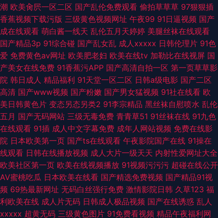
潮
欧美肏屄一区二区
国产乱伦免费观看
偷拍草草草
97狠狠插
香蕉视频下载污版
三级黄色视频网址
午夜99
91日逼视频
国产
成在线观看
萌白酱一线天
乱伦五月天婷婷
美腿丝袜在线观看
国产精品3p
91综合碰
国产乱女乱
成人xxxxx
日韩伦理片
91色
爱
免费黄色av网址
欧美肥老妇
欧美在线tv
加勒比在线视屏
国
产美女在线免费
91香蕉污APP
国产高清自拍一区
第一页草草影
院
韩日成人
精品福利
91天堂一区二区
日韩a级电影
国产二区
高清
国产www视频
国产粉嫩
国产男女猛视频
91社在线看
欧
美日韩黄色片
变态另态另类2
91李宗精品
黑丝袜自慰喷水
乱伦
五月
国产无码网站
三级无毒免费
青青草51
91丝袜在线
91九色
在线观看
91插
成人中文字幕免费
成年人网站视频
免费在线影
院
日本欧美第一页
国产ts在线观看
午夜影院国产在线
91操在
线观看
日韩在线播放视频
成人大片一级天天
内射性爱网址大全
欧美社区第一页
欧美在线视频播放
91视频污污污
超碰在线公开
AV蜜桃吃瓜
日本欧美在线看
国产精选免费视频
国产精品91视
频
69热最新网址
无码白丝强行免费
激情影院日韩
久草123
福
利欧美在线
成人片无码
日韩成人极品视频
国产在线诱惑
乱人
xxxxx
超黄无码
三级黄色图片
91免费看视频
精品午夜福利网