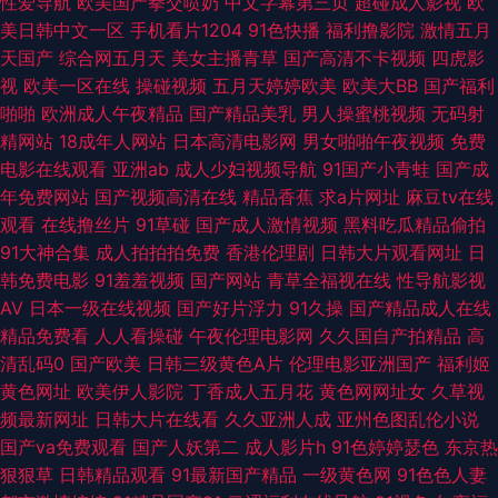
性爱导航
欧美国产拳交喷奶
中文字幕第三页
超碰成人影视
欧
美日韩中文一区
手机看片1204
91色快播
福利撸影院
激情五月
韩欧美国产17 91试看 国产精品第39页 蜜桃视频免费版 日韩VA 午夜擼映画
天国产
综合网五月天
美女主播青草
国产高清不卡视频
四虎影
视
欧美一区在线
操碰视频
五月天婷婷欧美
欧美大BB
国产福利
91少女 不卡三区 福利欧美TV 精品久久不卡 男人国产精品自拍 香蕉福利导
啪啪
欧洲成人午夜精品
国产精品美乳
男人操蜜桃视频
无码射
精网站
18成年人网站
日本高清电影网
男女啪啪午夜视频
免费
航 国产91在线播放 青草青草 午夜激情福利AV 97色站 国产另类ts 久草成人
电影在线观看
亚洲ab
成人少妇视频导航
91国产小青蛙
国产成
年免费网站
国产视频高清在线
精品香蕉
求a片网址
麻豆tv在线
网站 欧美色图第一页 天天日狠狠干 51黑料第一页 成人影音在线 久草视频网
观看
在线撸丝片
91草碰
国产成人激情视频
黑料吃瓜精品偷拍
91大神合集
成人拍拍拍免费
香港伦理剧
日韩大片观看网址
日
日韩免费毛片 亚州午夜AV 91舔丝足 国产视频青青操 男人的天堂无码 日韩成
韩免费电影
91羞羞视频
国产网站
青草全福视在线
性导航影视
AV
日本一级在线视频
国产好片浮力
91久操
国产精品成人在线
人午夜 性爱加勒比 91人妻人人妻人 国产AV操屁探花 久久理论婷婷网 日本a
精品免费看
人人看操碰
午夜伦理电影网
久久国自产拍精品
高
清乱码0
国产欧美
日韩三级黄色A片
伦理电影亚洲国产
福利姬
片中文字幕 亚洲字幕大香蕉 97人人人热热 大香蕉超碰 韩日欧av 伦理福利影
黄色网址
欧美伊人影院
丁香成人五月花
黄色网网址女
久草视
频最新网址
日韩大片在线看
久久亚洲人成
亚州色图乱伦小说
院 无码爆乳久久 91情侣视频 国产91福利 老湿机操 深夜福利网址 91干在线
国产va免费观看
国产人妖第二
成人影片h
91色婷婷瑟色
东京热
狠狠草
日韩精品观看
91最新国产精品
一级黄色网
91色色人妻
视频 波多野吉依电影 国产乱子伦精品 欧美99欧美 五月花婷婷 97人人操操人