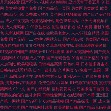
月天婷婷爱
国产不卡小视频
AV色哟哟
亚洲天堂丁香五月
91社
网
美女视频黄全免费
国产精品第一页国
另类区另类欧美
欧美
色图乱伦小说
免费成人软件
黄色网址视频播放
国产日产美产精
品
成人午夜视频
伦理视频网站
黄色18禁网站
亚洲无码视频在
线
成人无码看片
91原创社区
伦理电影香港
成人免费
蜜桃91色
色
A片视频网
国产自在线
操欧美老女人
人人97综合精品
岛国
免费
国产无码一二
蜜桃tv网站入口
国产第66页
另类国产在线
熟女自拍偷拍
青青久视频
久草新视频在线
激情深爱欧美激情
91视频官网国产
狠狠操-91
91我要操
国产ts视频网站
国产美女
视频网站
91视频成人下载
国产无码色色
91香蕉亚洲精品
91伊
人加勒比
欧美狠狠插
日韩精品高清
黄色av网
日本波多野吉衣
日韩在线观看精品
日本一级电影
久草网页
97免费艹
岛国一区
二区
岛国动作片在
波多野吉衣三级
亚洲AV一卡
在线免费小视
频
搞黄网站在线观看
免费色情A片网扯
91资源在线视频
蜜桃视
频网站
91中文
国产在线视频
福利爱爱网址
岛国搬运工首页
伦
理朋友的妈妈
丝袜女同
日韩性爱网址
在线观看日本黄
亚洲国
产第一网站
国产99不卡
66精品视频
国产精品探花一区
成人免
费国产大片
国产在线网址观看
欧美激情日韩
国产精品无码亚洲