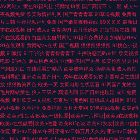
AV网站人
黄色91福利社
污网址18禁
国产高清不卡二区
成人午
夜视频免费
欧美激情福利网
国产青青青草
91草逼视频
免费看
片日韩
午夜视频福利免费
国产嫩草视频在线
69叉叉叉
最新日
本在线视频
日韩成人a
青青操91
五月天婷婷
91短视频在线
国
产在线观看的
白丝美女自慰网站
91福利免费视频
加勒比91AV
91在线观看
黄网站av在线
国产视频
狠狠擼狠狠擼
91桃色小视
频
91激情
91干啪啪
青青操青青干
主播诱惑无码专区
欧美视频
电影
91播放
麻豆桃色网站
亚洲欧美国产另类
欧美伦理另类
国
产刺激对白
在线观看91精品
欧美成年视频
操碰操揉
成人微拍
福利导航
亚洲欧美国产日韩
成年在线观看免费
岛国精品在线播
放
狠狠撸第四色
欧美一页
女同电影在线观看
91网国产尤物在
毛片网站黄色
狼人三级片
高清男同
国产日韩伦理淫
成年免费
视频
亚洲欧美中文视频
东京热亚洲色图
蜜桃成人超碰网
91精
品小视频
久草福利免费视影
五月天堂网
91色在线视频
欧美a性
爱|欧美a性生活|欧美a一级性爱|欧美A一片网址|欧美a在线视频|
欧美a在线做爱|欧美a做爱|欧美BT论谈|欧美BT熟女|欧美bt自拍
偷窥
亚洲av日韩av午夜|亚洲av日韩五月天久热|亚洲av日韩综
合一区久|亚洲AV色情成人www|亚洲AV色情偷拍精品|亚洲AV