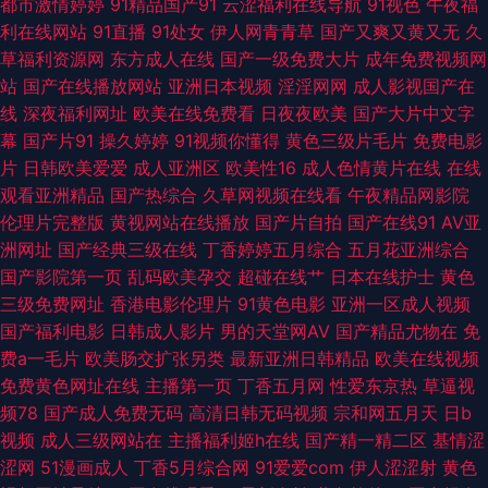
都市激情婷婷
91精品国产91
云涩福利在线导航
91视色
午夜福
利在线网站
91直播
91处女
伊人网青青草
国产又爽又黄又无
久
人 韩国之操B 欧美少妇性交 亚洲人妻五月婷婷 操逼影视豆花社区 黄色仓库
草福利资源网
东方成人在线
国产一级免费大片
成年免费视频网
站
国产在线播放网站
亚洲日本视频
淫淫网网
成人影视国产在
看片 青青视频网 亚州成人网站在线 91双飞在线 国产综合14p 人妻精品一二
线
深夜福利网址
欧美在线免费看
日夜夜欧美
国产大片中文字
幕
国产片91
操久婷婷
91视频你懂得
黄色三级片毛片
免费电影
三 亚洲情色11 97色色综合影院 国内最新肏屄精品 91国标精品 超碰毛片 韩
片
日韩欧美爱爱
成人亚洲区
欧美性16
成人色情黄片在线
在线
观看亚洲精品
国产热综合
久草网视频在线看
午夜精品网影院
日2区 日韩欧美A片 午夜传媒福利 欧美激eyy 超碰在线人网播放 偷拍第一夜
伦理片完整版
黄视网站在线播放
国产片自拍
国产在线91
AV亚
洲网址
国产经典三级在线
丁香婷婷五月综合
五月花亚洲综合
草草网天堂 另类丝袜美腿 精品日韩一区 亚洲成人系列 成人AV资源 久久综合
国产影院第一页
乱码欧美孕交
超碰在线艹
日本在线护士
黄色
三级免费网址
香港电影伦理片
91黄色电影
亚洲一区成人视频
亚洲激情小说网 超碰在线观看97 加勒比91AV 日本A∨在线观看 91h人妻网站
国产福利电影
日韩成人影片
男的天堂网AV
国产精品尤物在
免
费a一毛片
欧美肠交扩张另类
最新亚洲日韩精品
欧美在线视频
肏屄人人 久久超碰成人 色色韩日 91部免费电影 www亚洲天堂网 久久草草
免费黄色网址在线
主播第一页
丁香五月网
性爱东京热
草逼视
频78
国产成人免费无码
高清日韩无码视频
宗和网五月天
日b
高清国产 少妇喷潮蜜桃91 91互操 国产精品蜜芽AV 日本www 伊人海角91 A
视频
成人三级网站在
主播福利姬h在线
国产精一精二区
基情涩
涩网
51漫画成人
丁香5月综合网
91爱爱com
伊人涩涩射
黄色
片网纸 韩国无吗AV 日本操逼片 亚洲中文日韩tv 福利姬社区导航 欧美亚洲国