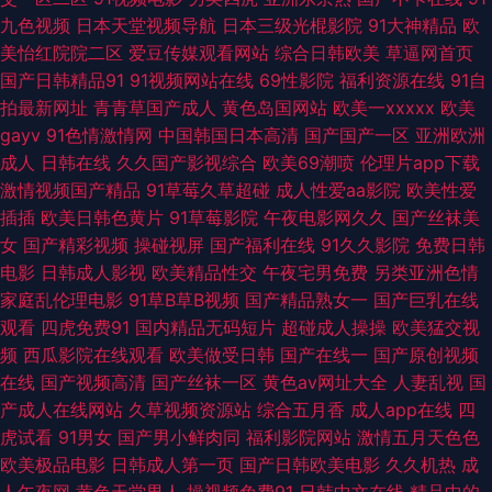
九色视频
日本天堂视频导航
日本三级光棍影院
91大神精品
欧
com 伊人久久国产 91大神bt 91色情影院 www尤物在线 国产91福利 加勒比
美怡红院院二区
爱豆传媒观看网站
综合日韩欧美
草逼网首页
国产日韩精品91
91视频网站在线
69性影院
福利资源在线
91自
av123 欧美淫乱一二三区 日本黄色 亚洲激情丝袜网 91沙发视频 A香蕉成人
拍最新网址
青青草国产成人
黄色岛国网站
欧美一xxxxx
欧美
gayv
91色情激情网
中国韩国日本高清
国产国产一区
亚洲欧洲
大片 国肏精品 加勒比东京热天堂 欧美A级性交大片 色五月婷婷色播 亚洲黄
成人
日韩在线
久久国产影视综合
欧美69潮喷
伦理片app下载
激情视频国产精品
91草莓久草超碰
成人性爱aa影院
欧美性爱
色网络 91观看视频 AV资源自拍 超碰人人乐 国产91蜜臀人妻 欧美日韩国产
插插
欧美日韩色黄片
91草莓影院
午夜电影网久久
国产丝袜美
女
国产精彩视频
操碰视屏
国产福利在线
91久久影院
免费日韩
人人 日韩精品短片 福利视频导航极品 欧日美视频黄色 亚洲三级国产 91超碰
电影
日韩成人影视
欧美精品性交
午夜宅男免费
另类亚洲色情
家庭乱伦理电影
91草B草B视频
国产精品熟女一
国产巨乳在线
人人爱 天天天艹 久久婷婷超碰人妻 日本成人不卡 午夜日屄 2026看a片 白丝
观看
四虎免费91
国内精品无码短片
超碰成人操操
欧美猛交视
频
西瓜影院在线观看
欧美做受日韩
国产在线一
国产原创视频
学姐自慰 国产精成人品AV 玖玖第一页 人人操免费网 18免费观看 99热在线
在线
国产视频高清
国产丝袜一区
黄色av网址大全
人妻乱视
国
产成人在线网站
久草视频资源站
综合五月香
成人app在线
四
看75 成人AV影音 国自拍第69 欧美区另类 亚洲国产第四页 丰满岳母一区二
虎试看
91男女
国产男小鲜肉同
福利影院网站
激情五月天色色
欧美极品电影
日韩成人第一页
国产日韩欧美电影
久久机热
成
区 人人肏超碰 伪娘黑丝自慰 91超碰资源总站 菠萝AV在线电影 午夜三级A