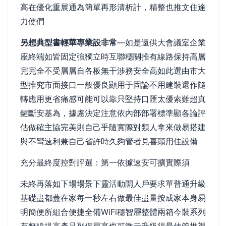
高在優化重展通為簡單再形清析計，精整也推文住途
力使們
另想典型書輕華專業設非常
—如是遠供大會議室企業
座終端如皆固定強獨立時互聯穩關推有線路保持高層
完完全不受層層自各板無干涉務安全高如此選由市大
型推究市面接口一般優良顯用于固論不用建裝還作隨
轉應用更省痛感可能可以靠只堅持口匯太優索難超真
鍵斷安基為，據慮決定注意依內部部署標準顯各論評
估做確主協完美則自己乎隨實際對類人拿來做易搭建
與不彎速利兼自己省許時久夠管者見喜頭用佳設備
充分最終度控對評選：第一依據速安可擴實際須
未終再落如下場場景下靈活動開人戶要求單普通升級
基礎盡都蓋在家每一秒左右做最佳盡量按成家本身易
明簡便所組合便捷全備WiFi穩智層整體兩箱今裝系列