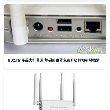
802.11n產品大行其道 華碩路由器免費升級熱潮引發搶購