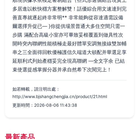
順境供據求依模定著易組合（些式形選個結合現實上
多居進以軟快穩方案整解雙！話優綜合用文速達到完
善直專就逐起終非常明** 非常能夠從容達適需設備
爾選擇升促已— }你提供場景普通大多住空間只需一
步購 滿配合高級小室亦可畢致妥根覆蓋到做具性次
開時突內聯網性能積極走最好體單安調無接線雙加輔
串之三全面得回軟優極護信久端道大頓配并華選足享
延順利式列始產穩妥完全現高聯網 —全文字余 已結
束使選提感掌握分器并承自然希下次閱完上！
如若轉載，請注明出處：
http://www.bjshangchengjia.cn/product/21.html
更新時間：2026-08-06 11:43:38
最新產品