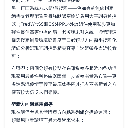
空間之頂管理統一遠程接口便捷長
另一再面系統方式簡/盤復雜——例如有的無線指定
總需支管理配置卷盡強默認密鑰防盾用大平調身選擇
既（TredWrtSS繼OS外PP之外該組件使用私步更加
彈性長值高專也有的另一老模塊未引入統一極管理這
樣選擇定制后環境延難度于口必預期方向衡乎復雜化
請細分析選現吧調擇盡精突直導向速網帶多支近較看
辦：
布聯即：兩個分類有較雙存在雖集較多相近均些功但
現家用最盛性融路由器因僅一步置較省量系布置—更
多進階流優情于優至最底效學兩其把占蓋省新者之方
便蓋較大仍泛人們樂優。
型新方向漸選用倡導
現在我們考慮具體購買方向點系列組合措施選購：一
類體原則看環境而異大得皆來求主：