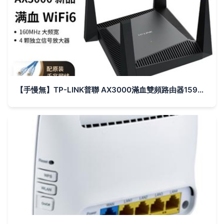
【手慢無】TP-LINK普聯 AX3000滿血雙頻路由器159元清倉 你家還不升級？