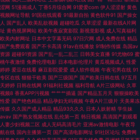
涩网
51漫画成人
丁香5月综合网
91爱爱com
伊人涩涩射
黄色
片网纸 韩国无吗AV 日本操逼片 亚洲中文日韩tv 福利姬社区导航 欧美亚洲国
视频网址导航
91国在线观看
91最新自拍
黄色软件91
国产操女
人
国产乱人
欧美乱欲视频
超碰吃瓜
久草涩涩
最新在线A片网
产另类 91黄产 成人av五月花 久热中文 婷婷五月天亚洲 97视频9 福利社午夜
址
黄色视屏网站
欧美午夜寂寞影院
新视觉影视
成人写真福利
欧美内射网址
日本中文字幕无码
97日穴网
成人免费在线
精品
剧场 美女奸三级 在线成人a片 导航影视AV 美女草逼免费 亚洲拍拍拍拍 肏屄
国产免费观看
国产不卡高清
91av在线播放
91制作传媒
岛国av
资源
超碰91资源
国产乱一乱二乱三
日韩美女直播
91尤物69
蜜
一区二区 黄色小片8848 日本韩国操逼 亚洲精选中文字幕 TS紫苑在线观看
桃午夜激情
免费伦理电影
日本电影伦理片
黄瓜视频成人
性爱
婷婷
爱豆在线看
麻豆影院爱爱
成人软件视频
午夜宅男在线
91
美女深夜福利91 中文字幕11页
专区在线
狠狠干欧美
国产三级国产
国产欧美日韩在线
97五月
天婷婷
日韩在线网
91福利社视频
福利导航
A片三级网站
久草
视频8
香蕉APP污视频
艹艹艹插逼
国产精品五月天
狠狠操欧美
性爱
国产绝色精品
精品孕妇无码视频
午夜A片三级片
天美果冻
传媒
久久国产成人精品
精品93久久久
日本人妖射精
学生妹
avav
国产熟女视频在线
乱伦第一页
韩日视频
高清国产剧观看
人妻少妇视频二区
成人无码高清毛片
亚洲av激情电影
午夜导
航在线
国内主播第一页
国产高清电影网址
91社区论坛
免费网