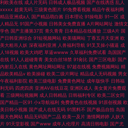
利欧美在线
成人片无码
日韩成人极品视频
国产在线诱惑
乱人
xxxxx
超黄无码
三级黄色图片
91免费看视频
精品午夜福利网
精品亚洲成a人
国产精品萌白酱
日本理论
91操电影
91一区
成
人精品无
91国产小视频
日韩美女免费直播
A片网站网址
激情文
学色
国产主播第37页
青久青青
日本精品在线播放
三级A片
国
产日韩亚洲综合
91短视频网站
欧美骚网站
丁香五月天亚洲
欧
美大粗吊人妖
深夜福利亚洲
人兽福利导航
91叉叉操小骚逼
成
人18视频
欧美大鸡吧
草逼wwww
久草福利免费试看
岛国国产
在线
91人人超碰青青
美女白丝18禁
91肏比
国产三区电影
国产
内射后入在线
黄色网址网站网址
97超在线视
免费视频网站
精
品欧美精品v
欧美操碰
欧美二级片网址
精品成人无码视频
男女
午夜福利影院
欧美三级电影
免费黄色网址
成年版快手
日韩福
利无码
四虎四房
亚洲AV在线豆花
亚洲区成人
美女黄片免费观
看
三级网站视频网
成人日韩精品
日韩福利专区
欧美二区女同
国产精品一区91
小x导航福利
免费黄色在线视频
91原创视频
欧
美日韩小视频
国产成人在线无码
91黑料不
国产极品自拍
岛国
最大色网站
精品无码国产二品
欧美一及片
激情网婷婷
人妖大
片
91天堂影视
国产www
成年人伦理片
高清日韩电影
国产尤