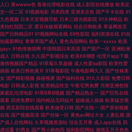
入口
黄wwww色
香港伦理电影在线
成人影院在线播放
欧美足
激情综合网淫淫网 一区二区国产视频 成人sss网站 成人含羞草网站 涩涩爱
交一区二区
91视频电影
另类四虎
亚洲东京热
国产不卡在线
91
九色视频
日本天堂视频导航
日本三级光棍影院
91大神精品
欧
com 伊人久久国产 91大神bt 91色情影院 www尤物在线 国产91福利 加勒比
美怡红院院二区
爱豆传媒观看网站
综合日韩欧美
草逼网首页
国产日韩精品91
91视频网站在线
69性影院
福利资源在线
91自
av123 欧美淫乱一二三区 日本黄色 亚洲激情丝袜网 91沙发视频 A香蕉成人
拍最新网址
青青草国产成人
黄色岛国网站
欧美一xxxxx
欧美
gayv
91色情激情网
中国韩国日本高清
国产国产一区
亚洲欧洲
大片 国肏精品 加勒比东京热天堂 欧美A级性交大片 色五月婷婷色播 亚洲黄
成人
日韩在线
久久国产影视综合
欧美69潮喷
伦理片app下载
激情视频国产精品
91草莓久草超碰
成人性爱aa影院
欧美性爱
色网络 91观看视频 AV资源自拍 超碰人人乐 国产91蜜臀人妻 欧美日韩国产
插插
欧美日韩色黄片
91草莓影院
午夜电影网久久
国产丝袜美
女
国产精彩视频
操碰视屏
国产福利在线
91久久影院
免费日韩
人人 日韩精品短片 福利视频导航极品 欧日美视频黄色 亚洲三级国产 91超碰
电影
日韩成人影视
欧美精品性交
午夜宅男免费
另类亚洲色情
家庭乱伦理电影
91草B草B视频
国产精品熟女一
国产巨乳在线
人人爱 天天天艹 久久婷婷超碰人妻 日本成人不卡 午夜日屄 2026看a片 白丝
观看
四虎免费91
国内精品无码短片
超碰成人操操
欧美猛交视
频
西瓜影院在线观看
欧美做受日韩
国产在线一
国产原创视频
学姐自慰 国产精成人品AV 玖玖第一页 人人操免费网 18免费观看 99热在线
在线
国产视频高清
国产丝袜一区
黄色av网址大全
人妻乱视
国
产成人在线网站
久草视频资源站
综合五月香
成人app在线
四
看75 成人AV影音 国自拍第69 欧美区另类 亚洲国产第四页 丰满岳母一区二
虎试看
91男女
国产男小鲜肉同
福利影院网站
激情五月天色色