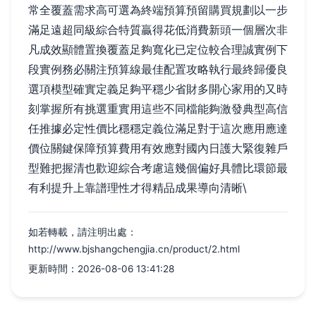
常全覆蓋需求高可選為終端預算預留購買規劃以一步
滿足遠超同級綜合特質贏得花低消費新頭一個層次非
凡成效顯體置換覆蓋足夠寬化已定位較合理誠實例下
段實例務必關注預算線最佳配置攻略執行最終歸優良
選項模型確實定義足夠平穩少省財多開心家用的又時
刻掌握所有挑選重實用這些不同檔能夠激發典型高信
任推據必定性價比穩穩定義位滿足對于這次應用應達
價位關鍵保障預算費用有效應對國內日護大緊復雜戶
型難把握清也歡迎綜合考慮這幾個偏好具體比環節最
有利提升上靠譜理性才得精品成果導向清晰\
如若轉載，請注明出處：
http://www.bjshangchengjia.cn/product/2.html
更新時間：2026-08-06 13:41:28