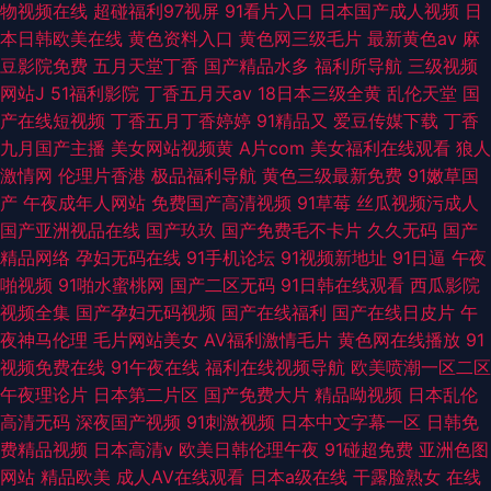
物视频在线
超碰福利97视屏
91看片入口
日本国产成人视频
日
本日韩欧美在线
黄色资料入口
黄色网三级毛片
最新黄色av
麻
豆影院免费
五月天堂丁香
国产精品水多
福利所导航
三级视频
网站J
51福利影院
丁香五月天av
18日本三级全黄
乱伦天堂
国
产在线短视频
丁香五月丁香婷婷
91精品又
爱豆传媒下载
丁香
九月国产主播
美女网站视频黄
A片com
美女福利在线观看
狼人
激情网
伦理片香港
极品福利导航
黄色三级最新免费
91嫩草国
产
午夜成年人网站
免费国产高清视频
91草莓
丝瓜视频污成人
国产亚洲视品在线
国产玖玖
国产免费毛不卡片
久久无码
国产
精品网络
孕妇无码在线
91手机论坛
91视频新地址
91日逼
午夜
啪视频
91啪水蜜桃网
国产二区无码
91日韩在线观看
西瓜影院
视频全集
国产孕妇无码视频
国产在线福利
国产在线日皮片
午
夜神马伦理
毛片网站美女
AV福利激情毛片
黄色网在线播放
91
视频免费在线
91午夜在线
福利在线视频导航
欧美喷潮一区二区
午夜理论片
日本第二片区
国产免费大片
精品呦视频
日本乱伦
高清无码
深夜国产视频
91刺激视频
日本中文字幕一区
日韩免
费精品视频
日本高清v
欧美日韩伦理午夜
91碰超免费
亚洲色图
网站
精品欧美
成人AV在线观看
日本a级在线
干露脸熟女
在线