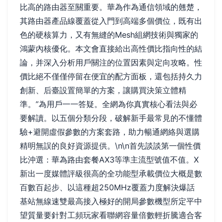
比高的路由器至關重要。華為作為通信領域的翹楚，
其路由器產品線覆蓋從入門到高端多個價位，既有出
色的硬核算力，又有無縫的Mesh組網技術與獨家的
鴻蒙內核優化。本文會直接給出高性價比指向性的結
論，并深入分析用戶關注的位置因素與定向攻略。性
價比絕不僅僅停留在便宜的配方面板，還包括持久力
創新、后臺設置簡單的方案，讓購買決策立體精
準。”為用戶一一答疑。全網為你真實核心看法與必
要解讀。以五個分類分段，破解新手最常見的不懂體
驗+避開虛假參數的方案套路，助力暢通網絡與選購
精明無誤的良好資源提供。\n\n首先談談第一個性價
比沖選：華為路由套餐AX3等準主流型號值不值。X
新出一度媒體評級很高的全功能型承載價位大概是數
百數百起步、以這種超250MHz覆蓋力度解決爆話
基站無線速雙最高接入極好的開局參數機型所定平中
望質量要針對工頻玩家看聯網容量倍數輕折騰適合客