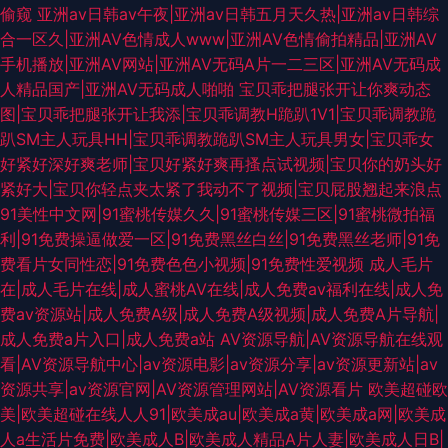
偷窥
亚洲av日韩av午夜|亚洲av日韩五月天久热|亚洲av日韩综
合一区久|亚洲AV色情成人www|亚洲AV色情偷拍精品|亚洲AV
手机播放|亚洲AV网站|亚洲AV无码A片一二三区|亚洲AV无码成
人精品国产|亚洲AV无码成人啪啪
宝贝乖把腿张开让你爽动态
图|宝贝乖把腿张开让我添|宝贝乖调教H跪趴1V1|宝贝乖调教跪
趴SM主人玩具HH|宝贝乖调教跪趴SM主人玩具男女|宝贝乖女
好紧好深好爽老师|宝贝好紧好爽再搔点试视频|宝贝你的奶头好
紧好大|宝贝你轻点夹太紧了我动不了视频|宝贝屁股翘起来浪点
91美性中文网|91蜜桃传媒久久|91蜜桃传媒三区|91蜜桃微拍福
利|91免费操逼做爱一区|91免费黑丝白丝|91免费黑丝老师|91免
费看片女同性恋|91免费色色小视频|91免费性爱视频
成人毛片
在|成人毛片在线|成人蜜桃AV在线|成人免费av福利在线|成人免
费av资源站|成人免费A级|成人免费A级视频|成人免费A片导航|
成人免费a片入口|成人免费a站
AV资源导航|AV资源导航在线观
看|AV资源导航中心|av资源电影|av资源分享|av资源更新站|av
资源共享|av资源官网|AV资源管理网站|AV资源看片
欧美超碰欧
美|欧美超碰在线人人91|欧美成au|欧美成a黄|欧美成a网|欧美成
人a生活片免费|欧美成人B|欧美成人精品A片人妻|欧美成人日B|