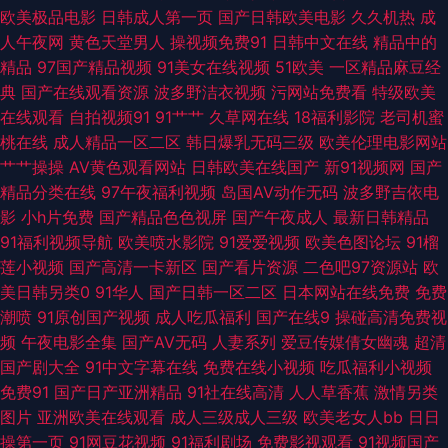
欧美极品电影
日韩成人第一页
国产日韩欧美电影
久久机热
成
区 人人肏超碰 伪娘黑丝自慰 91超碰资源总站 菠萝AV在线电影 午夜三级A
人午夜网
黄色天堂男人
操视频免费91
日韩中文在线
精品中的
精品
97国产精品视频
91美女在线视频
51欧美
一区精品麻豆经
AV午夜福利导航 在线看91网站 国产3p网 男人天堂a片 无码av网址 影音先锋
典
国产在线观看资源
波多野洁衣视频
污网站免费看
特级欧美
在线观看
自拍视频91
91艹艹
久草网在线
18福利影院
老司机蜜
丝袜美腿 AV高清在线播放 国产做受麻豆水多 日韩操逼AV 91操操操操操操
桃在线
成人精品一区二区
韩日爆乳无码三级
欧美伦理电影网站
艹艹操操
AV黄色观看网站
日韩欧美在线国产
新91视频网
国产
avtt五月婷婷 国产色网站 男女91上 99超碰人人草 97在线观看视频 视频在线
精品分类在线
97午夜福利视频
岛国AV动作无码
波多野吉依电
影
小h片免费
国产精品色色视屏
国产午夜成人
最新日韩精品
第91页 最新AV站 www变态天堂 国产精品无毛自慰 美女很黄 日本美女啪啪
91福利视频导航
欧美喷水影院
91爱爱视频
欧美色图论坛
91榴
莲小视频
国产高清一卡新区
国产看片资源
二色吧97资源站
欧
啪 91豆花成人社区 超碰97人妻 激情午夜中国 蜜桃91视频 四虎免费视频 91
美日韩另类0
91华人
国产日韩一区二区
日本网站在线免费
免费
潮喷
91原创国产视频
成人吃瓜福利
国产在线9
操碰高清免费视
熟女丝袜福利 成人免费视频 韩国青草无码观看 日本天堂一区 亚洲午夜激情
频
午夜电影全集
国产AV无码
人妻系列
爱豆传媒倩女幽魂
超清
国产剧大全
91中文字幕在线
免费在线小视频
吃瓜福利小视频
都市激情另类欧美 五月花成人在线观 AV大香蕉 国产交配日韩 九一社视频 欧
免费91
国产日产亚洲精品
91社在线高清
人人草香蕉
激情另类
图片
亚洲欧美在线观看
成人三级成人三级
欧美老女人bb
日日
美亚黄色人a片 五月天色播 91最新视频 福利AV在线导航 老湿机福利区 青草
操第一页
91网豆花视频
91福利剧场
免费影视观看
91视频国产