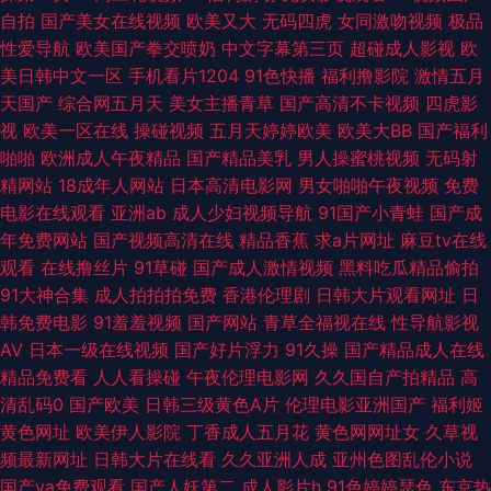
自拍
国产美女在线视频
欧美又大
无码四虎
女同激吻视频
极品
视频综合在线 午夜福利激情网 91免费热播视频 www日日干 精品久久草 日
性爱导航
欧美国产拳交喷奶
中文字幕第三页
超碰成人影视
欧
美日韩中文一区
手机看片1204
91色快播
福利撸影院
激情五月
韩欧美国产17 91试看 国产精品第39页 蜜桃视频免费版 日韩VA 午夜擼映画
天国产
综合网五月天
美女主播青草
国产高清不卡视频
四虎影
视
欧美一区在线
操碰视频
五月天婷婷欧美
欧美大BB
国产福利
91少女 不卡三区 福利欧美TV 精品久久不卡 男人国产精品自拍 香蕉福利导
啪啪
欧洲成人午夜精品
国产精品美乳
男人操蜜桃视频
无码射
精网站
18成年人网站
日本高清电影网
男女啪啪午夜视频
免费
航 国产91在线播放 青草青草 午夜激情福利AV 97色站 国产另类ts 久草成人
电影在线观看
亚洲ab
成人少妇视频导航
91国产小青蛙
国产成
年免费网站
国产视频高清在线
精品香蕉
求a片网址
麻豆tv在线
网站 欧美色图第一页 天天日狠狠干 51黑料第一页 成人影音在线 久草视频网
观看
在线撸丝片
91草碰
国产成人激情视频
黑料吃瓜精品偷拍
91大神合集
成人拍拍拍免费
香港伦理剧
日韩大片观看网址
日
日韩免费毛片 亚州午夜AV 91舔丝足 国产视频青青操 男人的天堂无码 日韩成
韩免费电影
91羞羞视频
国产网站
青草全福视在线
性导航影视
AV
日本一级在线视频
国产好片浮力
91久操
国产精品成人在线
人午夜 性爱加勒比 91人妻人人妻人 国产AV操屁探花 久久理论婷婷网 日本a
精品免费看
人人看操碰
午夜伦理电影网
久久国自产拍精品
高
清乱码0
国产欧美
日韩三级黄色A片
伦理电影亚洲国产
福利姬
片中文字幕 亚洲字幕大香蕉 97人人人热热 大香蕉超碰 韩日欧av 伦理福利影
黄色网址
欧美伊人影院
丁香成人五月花
黄色网网址女
久草视
频最新网址
日韩大片在线看
久久亚洲人成
亚州色图乱伦小说
院 无码爆乳久久 91情侣视频 国产91福利 老湿机操 深夜福利网址 91干在线
国产va免费观看
国产人妖第二
成人影片h
91色婷婷瑟色
东京热