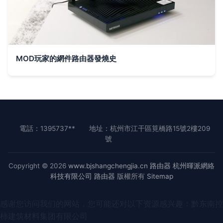
MOD玩家的網件路由器發燒史
電話：1395737**
地址：杭州市江干區筧橋路15號2樓209
號
Copyright © 2026
www.bjshangchengjia.cn
路由器
杭州暉派網絡
科技有限公司
路由器
版權所有
Sitemap
感谢您访问我们的网站，您可能还对以下资源感兴趣：黔东南控
柿建筑材料集团有限公司