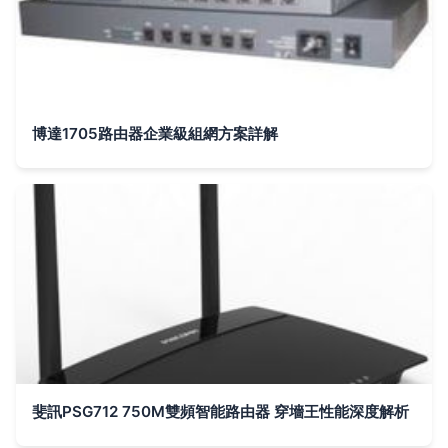
博達1705路由器企業級組網方案詳解
斐訊PSG712 750M雙頻智能路由器 穿墻王性能深度解析