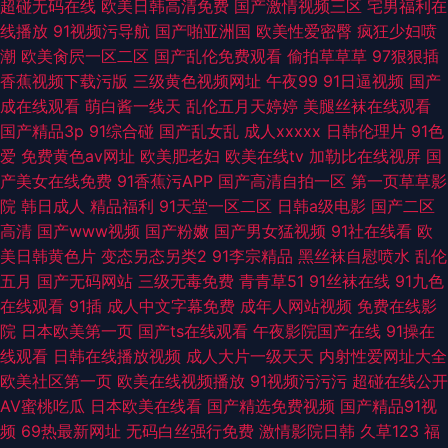
超碰无码在线
欧美日韩高清免费
国产激情视频三区
宅男福利在
线播放
91视频污导航
国产啪亚洲国
欧美性爱密臀
疯狂少妇喷
潮
欧美肏屄一区二区
国产乱伦免费观看
偷拍草草草
97狠狠插
香蕉视频下载污版
三级黄色视频网址
午夜99
91日逼视频
国产
成在线观看
萌白酱一线天
乱伦五月天婷婷
美腿丝袜在线观看
国产精品3p
91综合碰
国产乱女乱
成人xxxxx
日韩伦理片
91色
爱
免费黄色av网址
欧美肥老妇
欧美在线tv
加勒比在线视屏
国
产美女在线免费
91香蕉污APP
国产高清自拍一区
第一页草草影
院
韩日成人
精品福利
91天堂一区二区
日韩a级电影
国产二区
高清
国产www视频
国产粉嫩
国产男女猛视频
91社在线看
欧
美日韩黄色片
变态另态另类2
91李宗精品
黑丝袜自慰喷水
乱伦
五月
国产无码网站
三级无毒免费
青青草51
91丝袜在线
91九色
在线观看
91插
成人中文字幕免费
成年人网站视频
免费在线影
院
日本欧美第一页
国产ts在线观看
午夜影院国产在线
91操在
线观看
日韩在线播放视频
成人大片一级天天
内射性爱网址大全
欧美社区第一页
欧美在线视频播放
91视频污污污
超碰在线公开
AV蜜桃吃瓜
日本欧美在线看
国产精选免费视频
国产精品91视
频
69热最新网址
无码白丝强行免费
激情影院日韩
久草123
福