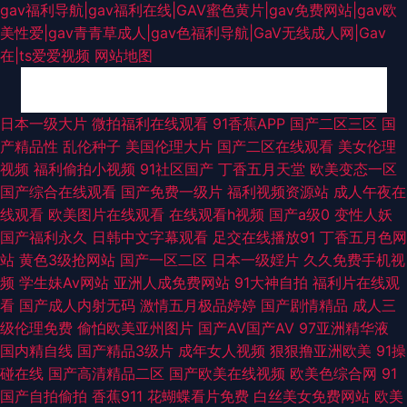
gav福利导航|gav福利在线|GAV蜜色黄片|gav免费网站|gav欧
美性爱|gav青青草成人|gav色福利导航|GaV无线成人网|Gav
在|ts爱爱视频
网站地图
精品福利导航 91偷拍超碰 欧洲精品伦 日韩无码磁力 尤物成人在线视频 91操
日本一级大片
微拍福利在线观看
91香蕉APP
国产二区三区
国
产精品性
乱伦种子
美国伦理大片
国产二区在线观看
美女伦理
网 韩国电影黑丝视频 日本激情四射 欧美综合色 在线导航福利AV 综合色图欧
视频
福利偷拍小视频
91社区国产
丁香五月天堂
欧美变态一区
国产综合在线观看
国产免费一级片
福利视频资源站
成人午夜在
美 www97亚洲 三级三级久久香港 久草中文网 福利资源在线久 国产日日夜
线观看
欧美图片在线观看
在线观看h视频
国产a级0
变性人妖
国产福利永久
日韩中文字幕观看
足交在线播放91
丁香五月色网
夜网站 精品久久区 免费人人操 99色色网 免费看片5h 熟女91视频 三级片日
站
黄色3级抢网站
国产一区二区
日本一级婬片
久久免费手机视
频
学生妹Av网站
亚洲人成免费网站
91大神自拍
福利片在线观
韩有码 天天艹逼 AV宅配站 国产传媒日韩一区 日韩123AV www黑料尤物 国
看
国产成人内射无码
激情五月极品婷婷
国产剧情精品
成人三
级伦理免费
偷怕欧美亚州图片
国产AV国产AV
97亚洲精华液
产亚洲一A 蜜桃草91视频 九九视频网 久久艹逼 国产56区 美女视频1区 人人
国内精自线
国产精品3级片
成年女人视频
狠狠撸亚洲欧美
91操
碰在线
国产高清精品二区
国产欧美在线视频
欧美色综合网
91
摸人人搞 最新91在线视频 97狠狠综合 www高清无码 东京热AV影院 狠狠草
国产自拍偷拍
香蕉911
花蝴蝶看片免费
白丝美女免费网站
欧美