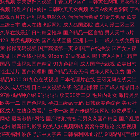
妖视频
欧美熟妇穴视频
丁香五月V国产
日韩黄色网址
豆花福利
视频
轮理片自拍偷拍
日韩欧美美女视频
欧美A级黄色影院
丁香
影视五月花
福利视频电影久久
污污污污免费
91金典免费
欧美
三级日本
成人在线吃瓜网站
成人岛国影院
成人动漫二区三区
久草在线最新
日韩精品推荐
国产精品一区自拍
男人天堂
a片
123
另类视频欧美
国产在线直播
亚洲卡一卡二
成人在线免费看
黄
操操无码视频
国产高清第一页
91国产在线播放
国产女人夜
夜做
国产在线小视频
91com
91豆花成人
哪里有A片网址
精产
国品
香蕉视频国产精品
91九色福利
成人国产无线视
欧美日韩
性生活片
国产伦理剧
国产精品无套无码
成年人网站免费
国产
精品1000
91九色在线视频
日本伦理片在线
三级无码在线天堂
久久成人亚洲
日本中文视频在线
伦理剧推荐
国产成人精品日本
97甜桃品种介绍
91插插插
欧美SE第二页
毛片内射女
激情另类
欧美一二
国产色视频
孕妇三级av无码
日韩欧美色综合
美女社
区成人
在线免费看片
日本一级
国产传媒视频网站
免费观看污
网站
最新激情h网站
国产喷浆抽搐
宅男久久国产精品
国产乱肥
老妇
最新福利影院
欧美人妖视频网站
窝窝午夜理论
久草视频
深夜福利
波多野步中文字幕
日韩福利网址导航
91精品国产社区