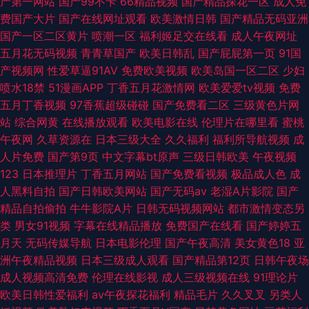
产第一网站
国产99不卡
66精品视频
国产精品探花一区
成人免
费国产大片
国产在线网址观看
欧美激情日韩
国产精品无码亚洲
国产一区二区黄片
喷潮一区
福利姬足交在线看
成人午夜网址
五月花无码视频
青青草国产
欧美日韩乱
国产屁屁第一页
91国
产视频网
性爱草逼91AV
免费欧美视频
欧美岛国一区二区
少妇
喷水18禁
51漫画APP
丁香五月花激情网
欧美爱爱tv视频
免费
五月丁香视频
97香蕉超级碰碰
国产免费看二区
三级黄色片网
站
综合网黄
在线播放观看
欧美电影在线
伦理片在哪里看
蜜桃
午夜网
久草资源在
日本三级大全
久久福利
福利所导航视频
成
人片免费
国产第9页
中文字幕bt原声
三级日韩欧美
午夜视频
123
日本推理片
丁香五月网站
国产免费看视频
极品成人色
成
人黑料自拍
国产日韩欧美网站
国产无码av
老湿A片影院
国产
精品自拍偷拍
牛牛影院A片
日韩无码视频网站
都市激情变态另
类
男女91视频
字幕在线精品播放
免费国产在线看
国产婷婷五
月天
无码传媒导航
日本电影伦理
国产午夜高清
美女黄色18
亚
洲午夜精品视频
日本三级成人观看
国产精品第12页
日韩午夜场
成人视频高清免费
伦理在线影视
成人三级视频在线
91理论片
欧美日韩性爱福利
av午夜探花福利
精品毛片
久久叉叉
另类人