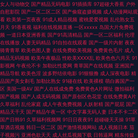
女人与动物交
国产精品无码电影
91插插库
97超碰大香蕉
户外
2026 欧美熟女Tv 日韩色网络 五月丁香综合久久 91次元视频 91污导航 超碰
自慰影院
国产一区二区二区
国产偷窥盗摄视频
成人动漫网站观
看
欧美第一页夜夜
91成人精品视频
蜜桃爱爱视频
乱伦熟女五
AV夜夜操 东方av超碰 韩国有码专区 激情五月天成年网 两性蜜桃午夜剧场
月天
91香蕉视
福利在线视频直播
一区xxxxx
岛国大片免费视
频
一道日本亚洲香蕉
国产91高清精品
国产一区二区福利
伦理
欧美色图2 欧美女色色com 91日韩国产影院 不卡性爱网 久久不射网站 91大
在线播放
人妻无码精品
91自拍在线观看
国产一级片内射
夜夜
骑青青草
欧美色图人妻
在线免费欧美视频
免费黄色毛片
成人
神片子 超碰99热9 韩国黄色电影在线 九一免费网站 男人肏屄一区二区 欧美
精品无码视频
欧美午夜极品
性欧美ⅩⅩⅩⅩ乱
欧美色色六月天
91
影视网
午夜伦不卡
加勒比性爱网
青草国产在线视频
亚洲国产
性爱先锋 深夜寂寞影院 午夜天堂福利 91色原网 97人人操操人人 超碰97在
精品导航
欧美色淫
波多野结依电影
91狠狠撸
成人深夜电影
精
品国产美女剃毛
加勒比熟女
91碰在线
欧美裸模
萌白酱国产一
线人妻 导航老司机av网 国精品123 黄色激情久久 久草在线资源 日本69视频
区
美国一级AV
国产人在线成免费
免费黄色A片网址
微拍福利
国产视频
国产人成无码视频
国产原创区色花堂
在线免费黄A片
丝袜性交免费网站 影音先锋三级片 91传媒在线视频 99re超碰 超碰色色人人
久草福利
乱伦家庭
成人午夜免费视频
人妖射精
国产屁屁
国产
精品天干天
国产精品午夜一区
中文字幕无码人妻
日本不卡二区
国产视频一二三四 玖玖大香蕉稳定 美日韩A级大片 日本岛国大片 少妇黑丝
国产日韩91
久草福利视频网
91日日夜夜91
超碰碰天天操
91草
草酒店视频
韩日一区二区
国产激情视频网站
成人视频日本
茄
足交 在线观看91视频 91深夜视频 99热视 大香蕉超碰在线 国产成人午夜福利
子视频污
亚洲色欲天天
成人丝瓜视频下载
日韩逼网
精东传媒