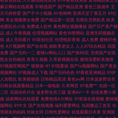
站黄色在线
久久偷拍高清亚洲
91午夜在线免费
亚洲精品第五页
麻豆网站在线观看
91精选国产
国产精品亚洲
黄色三级成年
五
月天婷婷爱
国产不卡小视频
AV色哟哟
亚洲天堂丁香五月
91社
网
美女视频黄全免费
国产精品第一页国
另类区另类欧美
欧美
色图乱伦小说
免费成人软件
黄色网址视频播放
国产日产美产精
品
成人午夜视频
伦理视频网站
黄色18禁网站
亚洲无码视频在
线
成人无码看片
91原创社区
伦理电影香港
成人免费
蜜桃91色
色
A片视频网
国产自在线
操欧美老女人
人人97综合精品
岛国
免费
国产无码一二
蜜桃tv网站入口
国产第66页
另类国产在线
熟女自拍偷拍
青青久视频
久草新视频在线
激情深爱欧美激情
91视频官网国产
狠狠操-91
91我要操
国产ts视频网站
国产美女
视频网站
91视频成人下载
国产无码色色
91香蕉亚洲精品
91伊
人加勒比
欧美狠狠插
日韩精品高清
黄色av网
日本波多野吉衣
日韩在线观看精品
日本一级电影
久草网页
97免费艹
岛国一区
二区
岛国动作片在
波多野吉衣三级
亚洲AV一卡
在线免费小视
频
搞黄网站在线观看
免费色情A片网扯
91资源在线视频
蜜桃视
频网站
91中文
国产在线视频
福利爱爱网址
岛国搬运工首页
伦
理朋友的妈妈
丝袜女同
日韩性爱网址
在线观看日本黄
亚洲国