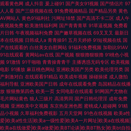
观看黄色网
成人抖音
爰上碰91
国产美女91视频
国产情侣片
97
人人看
国产三级视频在线
91免费视频精品
国产精品另类
黄色
AV网站人
黄色91福利社
污网址18禁
国产高清不卡二区
成人午
夜视频免费
欧美激情福利网
国产青青青草
91草逼视频
免费看
片日韩
午夜视频福利免费
国产嫩草视频在线
69叉叉叉
最新日
本在线视频
日韩成人a
青青操91
五月天婷婷
91短视频在线
国
产在线观看的
白丝美女自慰网站
91福利免费视频
加勒比91AV
91在线观看
黄网站av在线
国产视频
狠狠擼狠狠擼
91桃色小视
频
91激情
91干啪啪
青青操青青干
主播诱惑无码专区
欧美视频
电影
91播放
麻豆桃色网站
亚洲欧美国产另类
欧美伦理另类
国
产刺激对白
在线观看91精品
欧美成年视频
操碰操揉
成人微拍
福利导航
亚洲欧美国产日韩
成年在线观看免费
岛国精品在线播
放
狠狠撸第四色
欧美一页
女同电影在线观看
91网国产尤物在
毛片网站黄色
狼人三级片
高清男同
国产日韩伦理淫
成年免费
视频
亚洲欧美中文视频
东京热亚洲色图
蜜桃成人超碰网
91精
品小视频
久草福利免费视影
五月天堂网
91色在线视频
欧美a性
爱|欧美a性生活|欧美a一级性爱|欧美A一片网址|欧美a在线视频|
欧美a在线做爱|欧美a做爱|欧美BT论谈|欧美BT熟女|欧美bt自拍