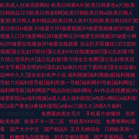
欧美成人丝袜高跟网站
欧美日韩黄A片|欧美日韩黄色a片|欧美
日韩精品123|欧美日韩老B网|欧美日韩欧美日韩a|欧美日韩人
妻|欧美日韩人兽91精品|欧美日韩人兽91无码|欧美日韩日B片|欧
美日韩日b视频
91做爱片|91做爱视频|91做爱视频播放|91做爱
视频入口|91做爱网站|91做爱网址|91做爱无码视频|91做爱小网
站|91做爱在线播放|91做爱在线观看
当众扒开双腿狂C烂S货的
视频|荡公乱妇11部分|荡公乱妇HD在线播放BD|荡公乱妇第1章
方情公憩系列大|荡公乱妇第1章方情全文免费|荡公乱妇蒂芙尼
中文字幕|荡货喂奶H|荡乱妇3p疯狂伦交下载阅读|荡女妇边被c
边呻吟久久|荡女欲妇有声小说
福利视频|福利视频成|福利视频
导航113|福利所导航|福利所第一导航|福利网91导航|福利网扯|
福利网导航|福利网国产精品自拍|福利网址
AV作品在线播放|AV
做爱影院|ay福利视频|a成人成人福利影院|a电影v网站|a福利影
院|a国产黄色|a黄福利影院|a级av三级久久|A级A片福利
主站蜘蛛池模板：
免费看的美女毛片
|
手机看片你懂得
|
另类
欧美色图
|
欧美不卡一区二区
|
性欧美ⅩⅩⅩⅩ乱
|
免费黄网站观
看
|
国产大片中文
|
国产精品9
|
五月天婷综合
|
日韩欧美第一
页
|
粉嫩馒头在线播放
|
91天堂偷拍视频
|
国产草莓精品
|
午夜