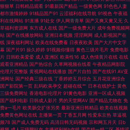
狠狠草
日韩精品观看
91最新国产精品
一级黄色网
91色色人妻
视频 波多野吉依电影 国产乱子伦精品 欧美99欧美 五月花婷婷 97人人操操人
都市激情婷婷
91精品国产91
云涩福利在线导航
91视色
午夜福
利在线网站
91直播
91处女
伊人网青青草
国产又爽又黄又无
久
人 韩国之操B 欧美少妇性交 亚洲人妻五月婷婷 操逼影视豆花社区 黄色仓库
草福利资源网
东方成人在线
国产一级免费大片
成年免费视频网
站
国产在线播放网站
亚洲日本视频
淫淫网网
成人影视国产在
看片 青青视频网 亚州成人网站在线 91双飞在线 国产综合14p 人妻精品一二
线
深夜福利网址
欧美在线免费看
日夜夜欧美
国产大片中文字
幕
国产片91
操久婷婷
91视频你懂得
黄色三级片毛片
免费电影
三 亚洲情色11 97色色综合影院 国内最新肏屄精品 91国标精品 超碰毛片 韩
片
日韩欧美爱爱
成人亚洲区
欧美性16
成人色情黄片在线
在线
观看亚洲精品
国产热综合
久草网视频在线看
午夜精品网影院
日2区 日韩欧美A片 午夜传媒福利 欧美激eyy 超碰在线人网播放 偷拍第一夜
伦理片完整版
黄视网站在线播放
国产片自拍
国产在线91
AV亚
洲网址
国产经典三级在线
丁香婷婷五月综合
五月花亚洲综合
草草网天堂 另类丝袜美腿 精品日韩一区 亚洲成人系列 成人AV资源 久久综合
国产影院第一页
乱码欧美孕交
超碰在线艹
日本在线护士
黄色
三级免费网址
香港电影伦理片
91黄色电影
亚洲一区成人视频
亚洲激情小说网 超碰在线观看97 加勒比91AV 日本A∨在线观看 91h人妻网站
国产福利电影
日韩成人影片
男的天堂网AV
国产精品尤物在
免
费a一毛片
欧美肠交扩张另类
最新亚洲日韩精品
欧美在线视频
肏屄人人 久久超碰成人 色色韩日 91部免费电影 www亚洲天堂网 久久草草
免费黄色网址在线
主播第一页
丁香五月网
性爱东京热
草逼视
频78
国产成人免费无码
高清日韩无码视频
宗和网五月天
日b
高清国产 少妇喷潮蜜桃91 91互操 国产精品蜜芽AV 日本www 伊人海角91 A
视频
成人三级网站在
主播福利姬h在线
国产精一精二区
基情涩